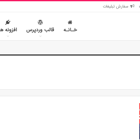
سفارش تبلیغات
خـانـه
قالب وردپرس
افزونه ها