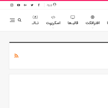
ورود
افترافکت
قالبـ‌ها
اسکریپت
نـالـ