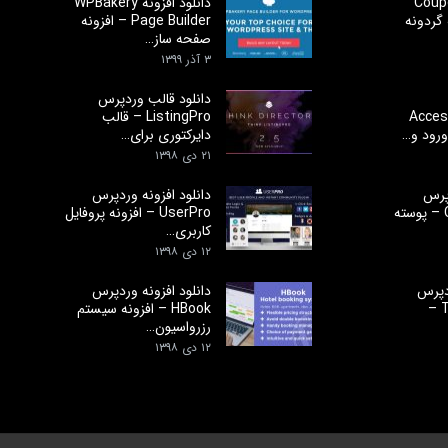
افزونه Coupon
دانلود افزونه WPBakery
نه گردونه
Page Builder – افزونه
صفحه ساز…
۳ آذر ۱۳۹۹
دانلود قالب وردپرس
Acces
ListingPro – قالب
دایرکتوری برای…
۲۱ دی ۱۳۹۸
پرس
دانلود افزونه وردپرس
Cloudme Host – پوسته
UserPro – افزونه پروفایل
کاربری…
۱۲ دی ۱۳۹۸
ردپرس
دانلود افزونه وردپرس
Tutor LMS Pro –
HBook – افزونه سیستم
رزرواسیون…
۱۲ دی ۱۳۹۸