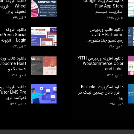
دانلود اسکریپت Google
دانلود 
Play App Store –
Wheel – افزو
اسکریپت سیستم…
تخفیف برای…
۱۰ دی ۱۳۹۸
۴ آذر ۱۳۹۹
دانلود قالب وردپرس
دانلود افزونه
Flatsome – قالب
sPress Social
رسپانسیو چندمنظوره…
Login – افزونه ورود و…
۱۱ دی ۱۳۹۸
۳ آذر ۱۳۹۹
دانلود افزونه وردپرس YITH
دانلود قالب ورد
WooCommerce Color
and Label…
هاستینگ و…
۲۱ دی ۱۳۹۸
۸ دی ۱۳۹۸
دانلود اسکریپت BioLinks
دانلود افزونه و
– قرار دادن چندین لینک در
بیو…
قدرتمند ترین…
۹ دی ۱۳۹۸
۱۲ دی ۱۳۹۸