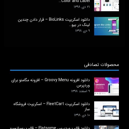
Color and Label…
۲۱ دی ۱۳۹۸
دانلود اسکریپت BioLinks – قرار دادن چندین
لینک در بیو…
۹ دی ۱۳۹۸
محصولات تصادفی
دانلود افزونه Groovy Menu – افزونه مگامنو برای
وردپرس
۹ اسفند ۱۳۹۸
دانلود اسکریپت FleetCart – اسکریپت فروشگاه
ساز
۱۰ دی ۱۳۹۸
دانلود قالب وردپرس Flatsome – قالب رسپانسیو