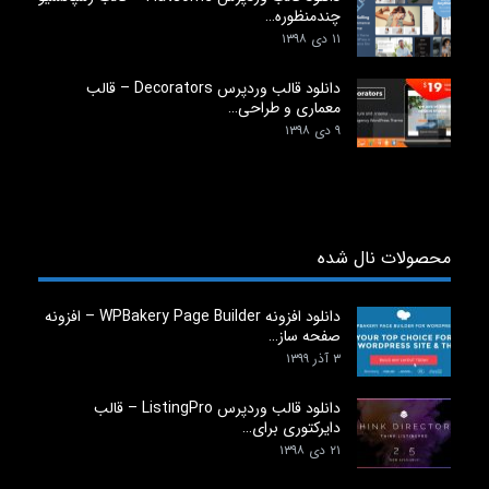
چندمنظوره…
۱۱ دی ۱۳۹۸
دانلود قالب وردپرس Decorators – قالب
معماری و طراحی…
۹ دی ۱۳۹۸
محصولات نال شده
دانلود افزونه WPBakery Page Builder – افزونه
صفحه ساز…
۳ آذر ۱۳۹۹
دانلود قالب وردپرس ListingPro – قالب
دایرکتوری برای…
۲۱ دی ۱۳۹۸