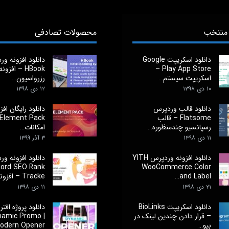
منتخب
محصولات تصادفی
دانلود اسکریپت Google
دانلود افزونه و
Play App Store –
HBook – افز
اسکریپت سیستم…
رزرواسیون…
۱۰ دی ۱۳۹۸
۱۲ دی ۱۳۹۸
دانلود قالب وردپرس
دانلود رایگان افز
Flatsome – قالب
رسپانسیو چندمنظوره…
امکانات…
۱۱ دی ۱۳۹۸
۳ آذر ۱۳۹۹
دانلود افزونه وردپرس YITH
دانلود افزونه و
ord SEO Rank
WooCommerce Color
and Label…
Tracke – افزونه…
۲۱ دی ۱۳۹۸
۱۱ دی ۱۳۹۸
دانلود اسکریپت BioLinks
دانلود پروژه افت
– قرار دادن چندین لینک در
namic Promo |
بیو…
odern Opener