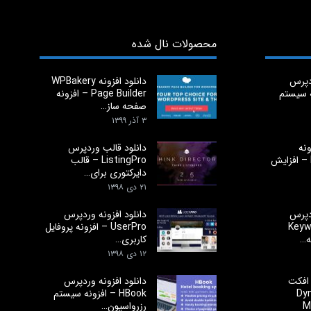
محصولات نال شده
ردپرس
دانلود افزونه WPBakery
ونه سیستم
Page Builder – افزونه
صفحه ساز…
۳ آذر ۱۳۹۹
ونه
دانلود قالب وردپرس
Element Pack – افزایش
ListingPro – قالب
دایرکتوری برای…
۲۱ دی ۱۳۹۸
ردپرس
دانلود افزونه وردپرس
Keyw
UserPro – افزونه پروفایل
کاربری…
۱۲ دی ۱۳۹۸
ر افکت
دانلود افزونه وردپرس
Dy
HBook – افزونه سیستم
M
رزرواسیون…