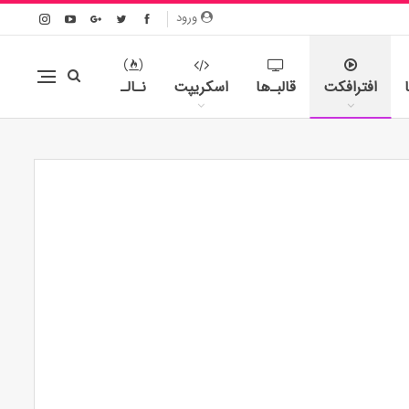
ورود
افترافکت
قالبـ‌ها
اسکریپت
نـالـ