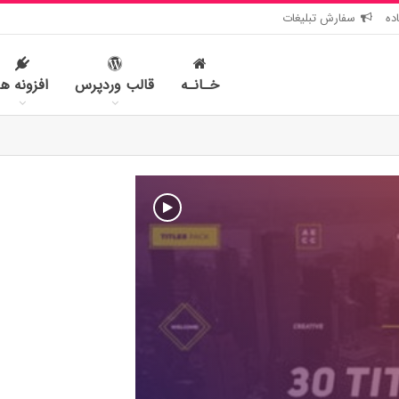
ده
سفارش تبلیغات
خـانـه
قالب وردپرس
افزونه ها