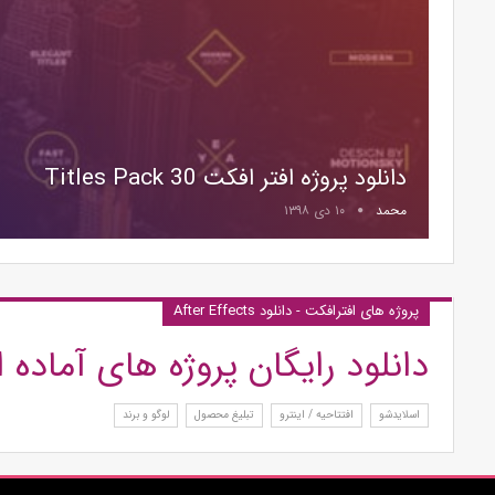
دانلود پروژه افتر افکت 30 Titles Pack
محمد
۱۰ دی ۱۳۹۸
پروژه های افترافکت - دانلود After Effects
دانلود رایگان پروژه های آماده 
اسلایدشو
افتتاحیه / اینترو
تبلیغ محصول
لوگو و برند