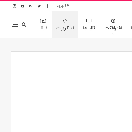
ورود
افترافکت
قالبـ‌ها
اسکریپت
نـالـ