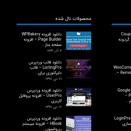
محصولات نال شده
افزونه Coupon
دانلود افزونه WPBakery
نه گردونه
Page Builder – افزونه
صفحه ساز…
۳ آذر ۱۳۹۹
دانلود قالب وردپرس
WooComm
ListingPro – قالب
Remin
دایرکتوری برای…
۲۱ دی ۱۳۹۸
دانلود اسکریپت Google
دانلود افزونه وردپرس
Play App Store –
UserPro – افزونه پروفایل
م…
کاربری…
۱۲ دی ۱۳۹۸
د افزونه LoginPress
دانلود افزونه وردپرس
 سازی
HBook – افزونه سیستم
رزرواسیون…