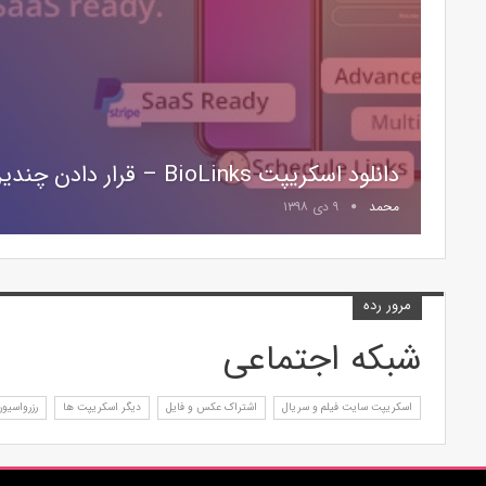
دانلود اسکریپت BioLinks – قرار دادن چندین لینک در بیو اینستاگرام
محمد
۹ دی ۱۳۹۸
مرور رده
شبکه اجتماعی
اسکریپت سایت فیلم و سریال
اشتراک عکس و فایل
دیگر اسکریپت ها
رزرواسیو