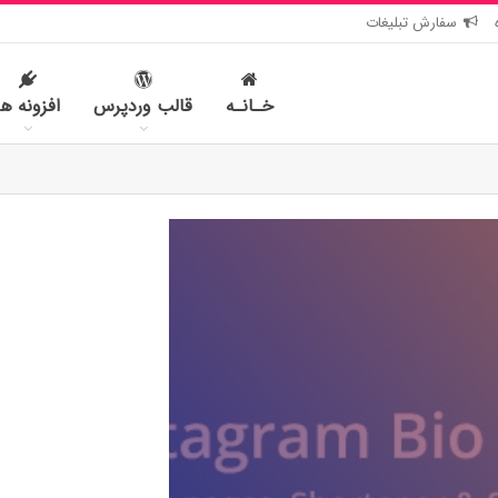
سفارش تبلیغات
خـانـه
قالب وردپرس
افزونه ها