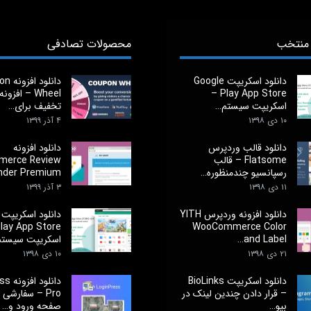
منتخب
محصولات تصادفی
دانلود اسکریپت Google
دانلود 
Play App Store –
Wheel – افزو
اسکریپت سیستم…
تخفیف برای…
۱۰ دی ۱۳۹۸
۴ آذر ۱۳۹۹
دانلود قالب وردپرس
دانلود افزونه
Flatsome – قالب
erce Review
رسپانسیو چندمنظوره…
der Premium –…
۱۱ دی ۱۳۹۸
۳ آذر ۱۳۹۹
دانلود افزونه وردپرس YITH
WooCommerce Color
and Label…
اسکریپت سیست
۲۱ دی ۱۳۹۸
۱۰ دی ۱۳۹۸
دانلود اسکریپت BioLinks
دانلو
– قرار دادن چندین لینک در
Pro – سفارشی
بیو…
صفحه ورود و…