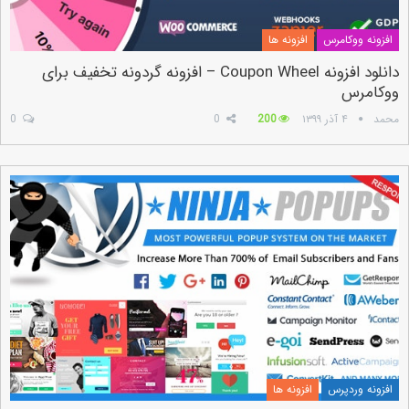
افزونه ووکامرس
افزونه ها
دانلود افزونه Coupon Wheel – افزونه گردونه تخفیف برای
ووکامرس
محمد
۴ آذر ۱۳۹۹
200
0
0
افزونه وردپرس
افزونه ها