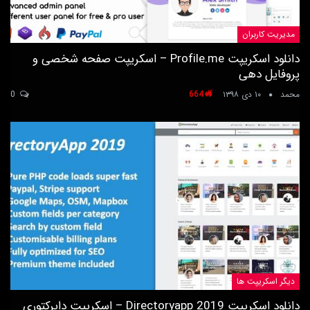
مدیریت کاربران
دانلود اسکریپت Profile.me – اسکریپت صفحه شخصی و
پروفایل دهی
محمد
۱۰ دی ۱۳۹۸
664
0
دیگر اسکریپت ها
دانلود اسکریپت Directoryapp 2019 – اسکریپت دایرکتوری