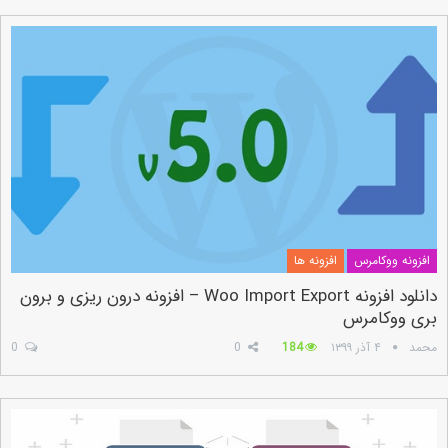
افزونه ووکامرس
افزونه ها
دانلود افزونه Woo Import Export – افزونه درون ریزی و برون
بری ووکامرس
محمد
۴ آذر ۱۳۹۹
184
0
0