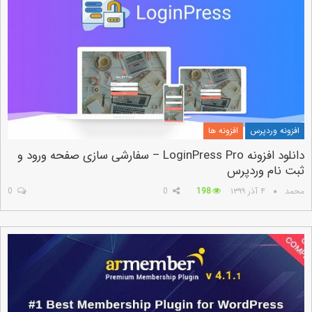
افزونه وردپرس
افزونه ها
دانلود افزونه LoginPress Pro – سفارشی سازی صفحه ورود و
ثبت نام وردپرس
محمد
۴ آذر ۱۳۹۹
198
0
0