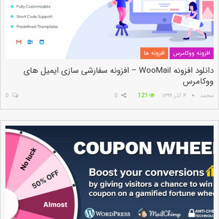
افزونه ووکامرس
افزونه ها
دانلود افزونه WooMail – افزونه سفارشی سازی ایمیل های
ووکامرس
محمد
۴ آذر ۱۳۹۹
121
0
0