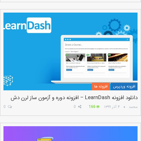
افزونه وردپرس
افزونه ها
دانلود افزونه LearnDash – افزونه دوره و آزمون ساز لرن دش
محمد
۴ آذر ۱۳۹۹
166
0
0