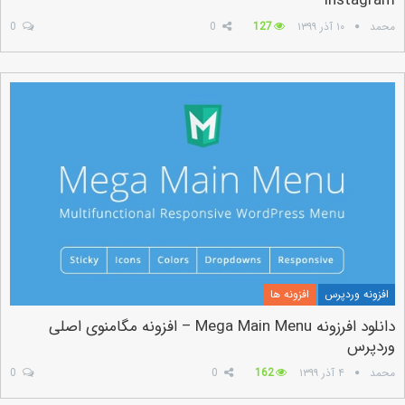
Instagram
محمد
۱۰ آذر ۱۳۹۹
127
0
0
افزونه وردپرس
افزونه ها
دانلود افرزونه Mega Main Menu – افزونه مگامنوی اصلی
وردپرس
محمد
۴ آذر ۱۳۹۹
162
0
0