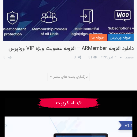
افزونه وردپرس
افزونه ها
دانلود افزونه ARMember – افزونه عضویت ویژه VIP وردپرس
محمد
۴ آذر ۱۳۹۹
81
0
0
بارگذاری پست های بیشتر
اسکریپت