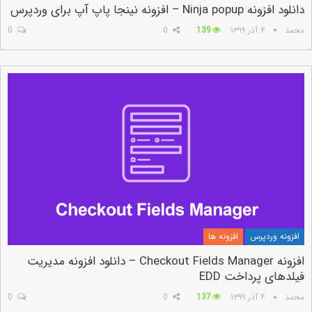
دانلود افزونه Ninja popup – افزونه نینجا پاپ آپ برای وردپرس
محمد
۴ آذر ۱۳۹۹
139
0
0
افزونه وردپرس
افزونه ها
افزونه Checkout Fields Manager – دانلود افزونه مدیریت
فیلدهای پرداخت EDD
محمد
۴ آذر ۱۳۹۹
137
0
0