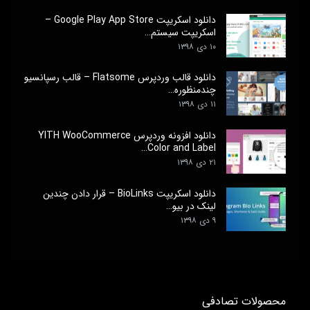
دانلود اسکریپت Google Play App Store –
اسکریپت سیستم…
۱۰ دی ۱۳۹۸
دانلود قالب وردپرس Flatsome – قالب رسپانسیو
چندمنظوره…
۱۱ دی ۱۳۹۸
دانلود افزونه وردپرس YITH WooCommerce
Color and Label…
۲۱ دی ۱۳۹۸
دانلود اسکریپت BioLinks – قرار دادن چندین
لینک در بیو…
۹ دی ۱۳۹۸
محصولات تصادفی