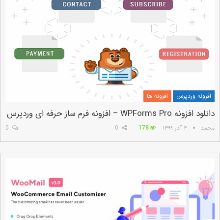
افزونه وردپرس
افزونه ها
دانلود افزونه WPForms Pro – افزونه فرم ساز حرفه ای وردپرس
محمد
۴ آذر ۱۳۹۹
178
0
0