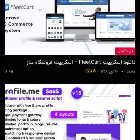
فروشگاهی
دانلود اسکریپت FleetCart – اسکریپت فروشگاه ساز
محمد
۱۰ دی ۱۳۹۸
373
0