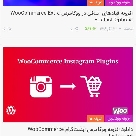
افزونه ووکامرس
افزونه ها
افزونه فیلدهای اضافی در ووکامرس WooCommerce Extra
Product Options
محمد
۱۰ آذر ۱۳۹۹
273
0
0
افزونه ووکامرس
افزونه ها
دانلود افزونه ووکامرس اینستاگرام WooCommerce