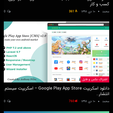
کسب و کار
محمد
۱۰ دی ۱۳۹۸
361
0
اشتراک عکس و فایل
دانلود اسکریپت Google Play App Store – اسکریپت سیستم
انتشار…
محمد
۱۰ دی ۱۳۹۸
760
0