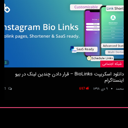
شبکه اجتماعی
دانلود اسکریپت BioLinks – قرار دادن چندین لینک در بیو
اینستاگرام
محمد
۹ دی ۱۳۹۸
697
1