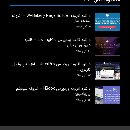
محصولات نال شده
دانلود افزونه WPBakery Page Builder – افزونه
صفحه ساز…
۳ آذر ۱۳۹۹
دانلود قالب وردپرس ListingPro – قالب
دایرکتوری برای…
۲۱ دی ۱۳۹۸
دانلود افزونه وردپرس UserPro – افزونه پروفایل
کاربری…
۱۲ دی ۱۳۹۸
دانلود افزونه وردپرس HBook – افزونه سیستم
رزرواسیون…
۱۲ دی ۱۳۹۸