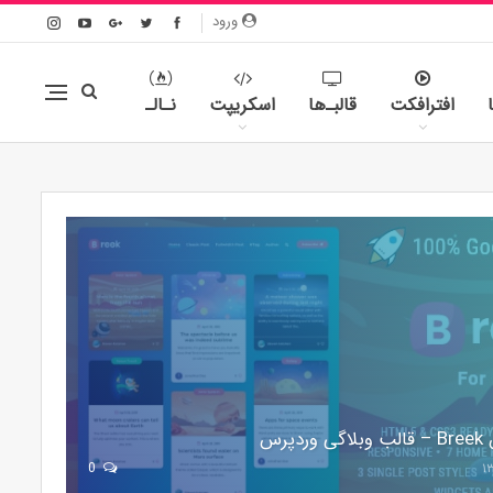
ورود
افترافکت
قالبـ‌ها
اسکریپت
نـالـ
پرس
0