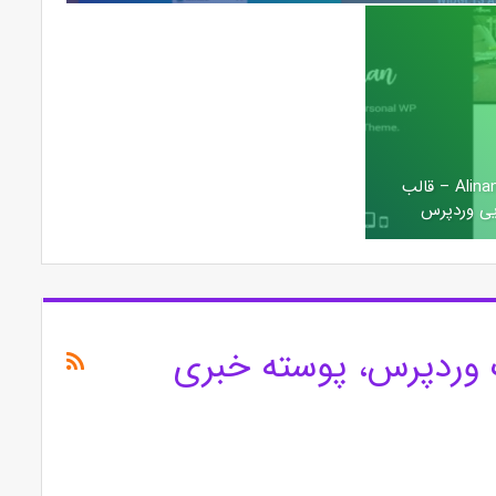
دانلود قالب وردپرس Alinan – قالب
یی وردپرس
 وردپرس، پوسته خبری