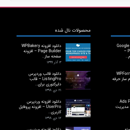
محصولات نال شده
دانلود اسکریپت Google
دانلود افزونه WPBakery
Play App Store –
Page Builder – افزونه
م…
صفحه ساز…
۳ آذر ۱۳۹۹
 افزونه WPForms
دانلود قالب وردپرس
فرم ساز حرفه
ListingPro – قالب
دایرکتوری برای…
۲۱ دی ۱۳۹۸
افزونه Ads Pro
دانلود افزونه وردپرس
زونه مدیریت
UserPro – افزونه پروفایل
کاربری…
۱۲ دی ۱۳۹۸
ونه
دانلود افزونه وردپرس