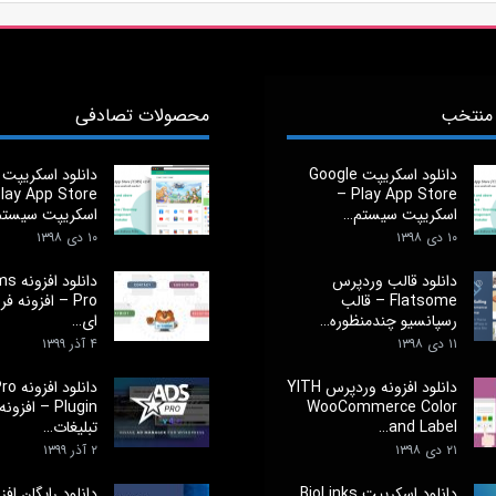
منتخب
محصولات تصادفی
دانلود اسکریپت Google
Play App Store –
اسکریپت سیستم…
اسکریپت سیست
۱۰ دی ۱۳۹۸
۱۰ دی ۱۳۹۸
دانلود قالب وردپرس
دانلود
Flatsome – قالب
Pro – افزونه 
رسپانسیو چندمنظوره…
ای…
۱۱ دی ۱۳۹۸
۴ آذر ۱۳۹۹
دانلود افزونه وردپرس YITH
دانلود 
WooCommerce Color
Plugin – اف
and Label…
تبلیغات…
۲۱ دی ۱۳۹۸
۲ آذر ۱۳۹۹
دانلود اسکریپت BioLinks
دانلود رایگان افز