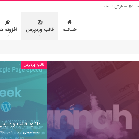
سفارش تبلیغات
خـانـه
قالب وردپرس
افزونه ها
قالب وردپرس
دانلود قالب وردپرس Breek – قالب وبلاگی ورد
محمدمهدی
۱۲ دی ۱۳۹۸