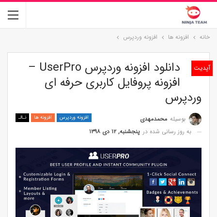
خانه
افزونه ها
افزونه وردپرس
دانلود افزونه وردپرس UserPro –
افزونه پروفایل کاربری حرفه ای
وردپرس
افزونه وردپرس
افزونه ها
نـالـ
بوسیله
محمدمهدی
به روز رسانی شده در
پنجشنبه, ۱۲ دی ۱۳۹۸