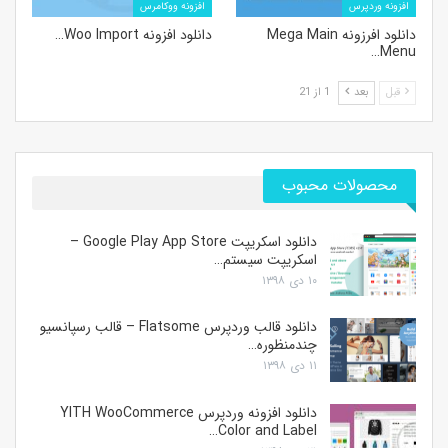
افزونه وردپرس
افزونه ووکامرس
دانلود افرزونه Mega Main
دانلود افزونه Woo Import…
Menu…
قبل
بعد
1 از 21
محصولات محبوب
دانلود اسکریپت Google Play App Store –
اسکریپت سیستم…
۱۰ دی ۱۳۹۸
دانلود قالب وردپرس Flatsome – قالب رسپانسیو
چندمنظوره…
۱۱ دی ۱۳۹۸
دانلود افزونه وردپرس YITH WooCommerce
Color and Label…