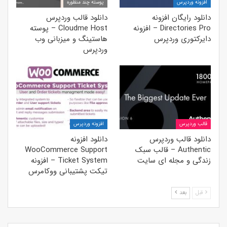
افزونه وردپرس
پوسته چند منظوره
دانلود رایگان افزونه
دانلود قالب وردپرس
Directories Pro – افزونه
Cloudme Host – پوسته
دایرکتوری وردپرس
هاستینگ و میزبانی وب
وردپرس
قالب وردپرس
افزونه وردپرس
دانلود قالب وردپرس
دانلود افزونه
Authentic – قالب سبک
WooCommerce Support
زندگی و مجله ای سایت
Ticket System – افزونه
تیکت پشتیبانی ووکامرس
قبل
بعد