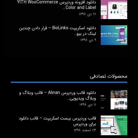
دانلود افزونه وردپرس YITH WooCommerce
Color and Label…
۲۱ دی ۱۳۹۸
دانلود اسکریپت BioLinks – قرار دادن چندین
لینک در بیو…
۹ دی ۱۳۹۸
محصولات تصادفی
دانلود قالب وردپرس Alinan – قالب وبلاگ و
وبلاگ ویدیویی…
۱۱ دی ۱۳۹۸
قالب وردپرس بیست اسکریپت – قالب دانلود
برای وردپرس
۲۴ اسفند ۱۳۹۸