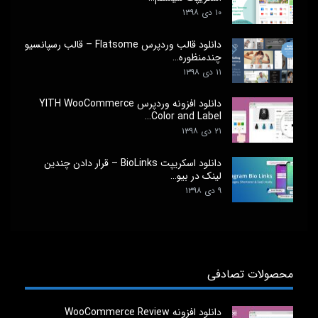
۱۰ دی ۱۳۹۸
دانلود قالب وردپرس Flatsome – قالب رسپانسیو
چندمنظوره…
۱۱ دی ۱۳۹۸
دانلود افزونه وردپرس YITH WooCommerce
Color and Label…
۲۱ دی ۱۳۹۸
دانلود اسکریپت BioLinks – قرار دادن چندین
لینک در بیو…
۹ دی ۱۳۹۸
محصولات تصادفی
دانلود افزونه WooCommerce Review