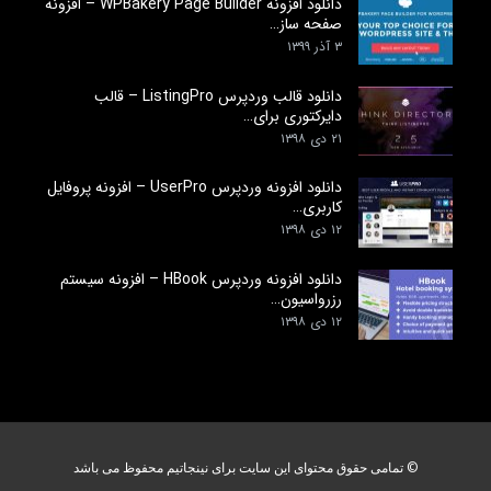
دانلود افزونه WPBakery Page Builder – افزونه
صفحه ساز…
۳ آذر ۱۳۹۹
دانلود قالب وردپرس ListingPro – قالب
دایرکتوری برای…
۲۱ دی ۱۳۹۸
دانلود افزونه وردپرس UserPro – افزونه پروفایل
کاربری…
۱۲ دی ۱۳۹۸
دانلود افزونه وردپرس HBook – افزونه سیستم
رزرواسیون…
۱۲ دی ۱۳۹۸
© تمامی حقوق محتوای این سایت برای نینجاتیم محفوظ می باشد