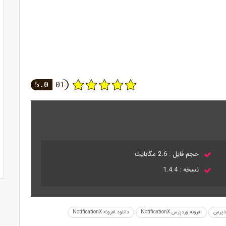
5.0
01
حجم فایل : 2.6 مگابایت
نسخه : 1.4.4
ردپرس
افزونه وردپرس NotificationX
دانلود افزونه NotificationX