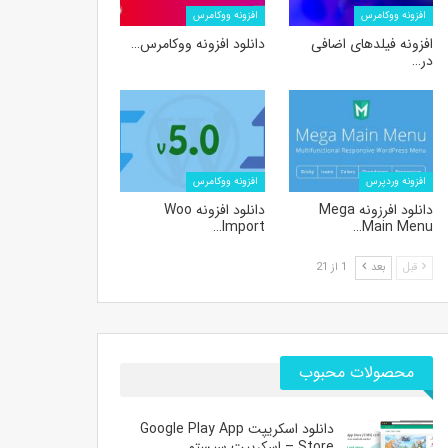
افزونه ووکامرس
افزونه ووکامرس
افزونه فیلدهای اضافی
دانلود افزونه ووکامرس…
در…
افزونه وردپرس
افزونه ووکامرس
دانلود افرزونه Mega
دانلود افزونه Woo
Import…
Main Menu…
قبل
بعد
1 از 21
محصولات محبوب
دانلود اسکریپت Google Play App
Store – اسکریپت سیستم…