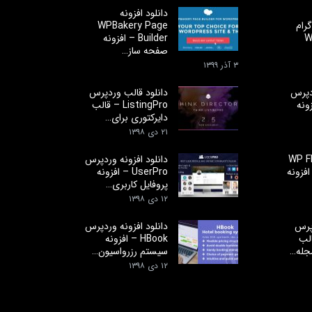
دانلود افزونه
رام
WPBakery Page
W
Builder – افزونه
صفحه ساز…
۳ آذر ۱۳۹۹
ردپرس
دانلود قالب وردپرس
 افزونه
ListingPro – قالب
دایرکتوری برای…
۲۱ دی ۱۳۹۸
افزونه WP Flat
دانلود افزونه وردپرس
Visua – افزونه
UserPro – افزونه
پروفایل کاربری…
۱۲ دی ۱۳۹۸
پرس
دانلود افزونه وردپرس
– قالب
HBook – افزونه
جله…
سیستم رزرواسیون…
۱۲ دی ۱۳۹۸