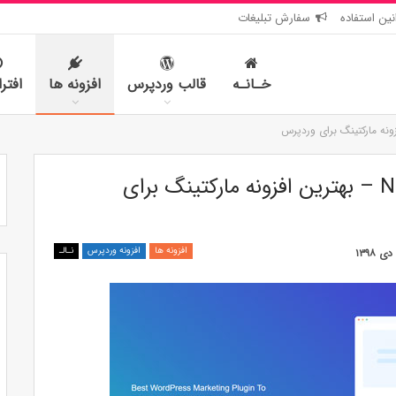
نین استفاده
سفارش تبلیغات
خـانـه
قالب وردپرس
افزونه ها
افتر
دانلود افزونه وردپرس NotificationX – بهترین افزونه مارکتینگ برای
افزونه ها
افزونه وردپرس
نـالـ