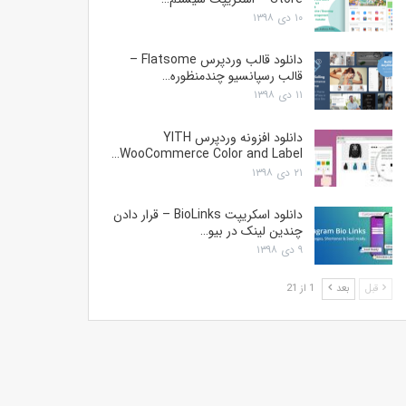
۱۰ دی ۱۳۹۸
دانلود قالب وردپرس Flatsome –
قالب رسپانسیو چندمنظوره…
۱۱ دی ۱۳۹۸
دانلود افزونه وردپرس YITH
WooCommerce Color and Label…
۲۱ دی ۱۳۹۸
دانلود اسکریپت BioLinks – قرار دادن
چندین لینک در بیو…
۹ دی ۱۳۹۸
قبل
بعد
1 از 21