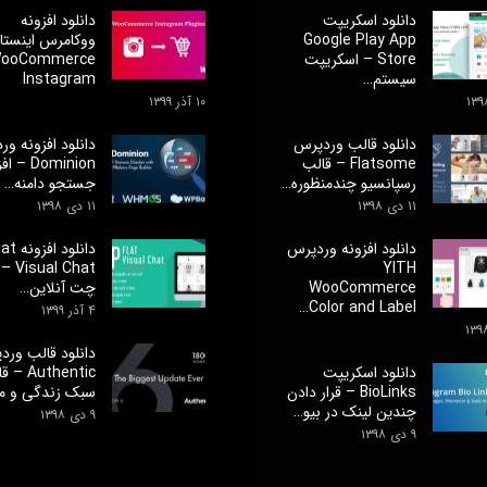
دانلود اسکریپت
دانلود افزونه
Google Play App
ووکامرس اینستاگ
Store – اسکریپت
ooCommerce
سیستم…
Instagram
۱۰ آذر ۱۳۹۹
دانلود قالب وردپرس
دانلود افزونه و
Flatsome – قالب
Dominion –
رسپانسیو چندمنظوره…
جستجو دامنه…
۱۱ دی ۱۳۹۸
۱۱ دی ۱۳۹۸
دانلود افزونه وردپرس
دانلود 
YITH
l Chat
WooCommerce
چت آنلاین…
Color and Label…
۴ آذر ۱۳۹۹
دانلود قالب ورد
دانلود اسکریپت
Authentic 
BioLinks – قرار دادن
سبک زندگی و م
چندین لینک در بیو…
۹ دی ۱۳۹۸
۹ دی ۱۳۹۸