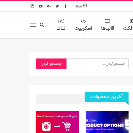
ورود
افکت
قالبـ‌ها
اسکریپت
نـالـ
آخرین محصولات