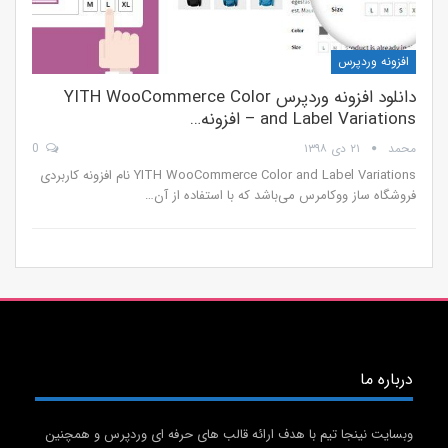
افزونه وردپرس
دانلود افزونه وردپرس YITH WooCommerce Color
and Label Variations – افزونه…
محمد
۲۱ دی ۱۳۹۸
0
YITH WooCommerce Color and Label Variations نام افزونه کاربردی
فروشگاه ساز ووکامرس می‌باشد که با استفاده از آن…
درباره ما
وبسایت نینجا تیم با هدف ارائه قالب های حرفه ای وردپرس و همچنین