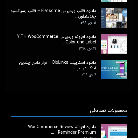
دانلود قالب وردپرس Flatsome – قالب رسپانسیو
چندمنظوره…
۱۱ دی ۱۳۹۸
دانلود افزونه وردپرس YITH WooCommerce
Color and Label…
۲۱ دی ۱۳۹۸
دانلود اسکریپت BioLinks – قرار دادن چندین
لینک در بیو…
۹ دی ۱۳۹۸
محصولات تصادفی
دانلود افزونه WooCommerce Review
Reminder Premium –…