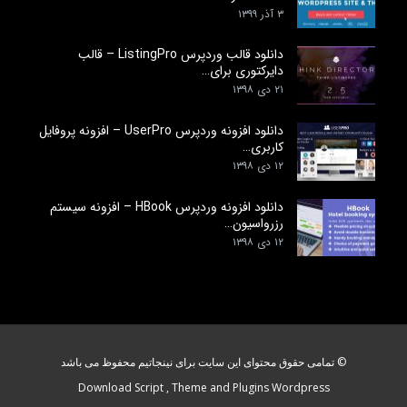
۳ آذر ۱۳۹۹
دانلود قالب وردپرس ListingPro – قالب
دایرکتوری برای…
۲۱ دی ۱۳۹۸
دانلود افزونه وردپرس UserPro – افزونه پروفایل
کاربری…
۱۲ دی ۱۳۹۸
دانلود افزونه وردپرس HBook – افزونه سیستم
رزرواسیون…
۱۲ دی ۱۳۹۸
© تمامی حقوق محتوای این سایت برای نینجاتیم محفوظ می باشد
Download Script , Theme and Plugins Wordpress