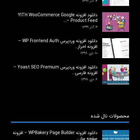
۳ آذر ۱۳۹۹
دانلود افزونه YITH WooCommerce Google
Product Feed –…
۳ آذر ۱۳۹۹
دانلود افزونه وردپرس WP Frontend Auth –
افزونه احراز…
۱۰ دی ۱۳۹۸
دانلود افزونه وردپرس Yoast SEO Premium –
افزونه فارسی…
۸ دی ۱۳۹۸
محصولات نال شده
دانلود افزونه WPBakery Page Builder – افزونه
صفحه ساز…