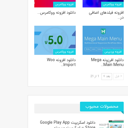
افزونه ووکامرس
افزونه ووکامرس
افزونه فیلدهای اضافی
دانلود افزونه ووکامرس…
در…
افزونه وردپرس
افزونه ووکامرس
دانلود افرزونه Mega
دانلود افزونه Woo
Import…
Main Menu…
قبل
بعد
1 از 21
محصولات محبوب
دانلود اسکریپت Google Play App
Store – اسکریپت سیستم…