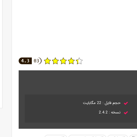
4.3
03
حجم فایل : 22 مگابایت
نسخه : 2.4.2