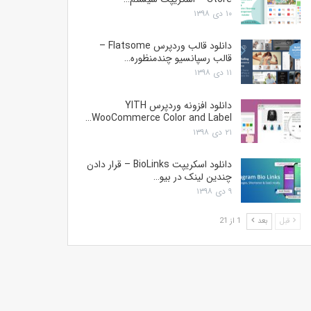
۱۰ دی ۱۳۹۸
دانلود قالب وردپرس Flatsome –
قالب رسپانسیو چندمنظوره…
۱۱ دی ۱۳۹۸
دانلود افزونه وردپرس YITH
WooCommerce Color and Label…
۲۱ دی ۱۳۹۸
دانلود اسکریپت BioLinks – قرار دادن
چندین لینک در بیو…
۹ دی ۱۳۹۸
قبل
بعد
1 از 21