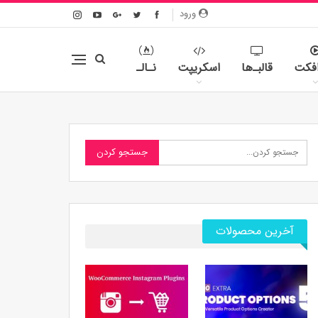
ورود
افکت
قالبـ‌ها
اسکریپت
نـالـ
آخرین محصولات