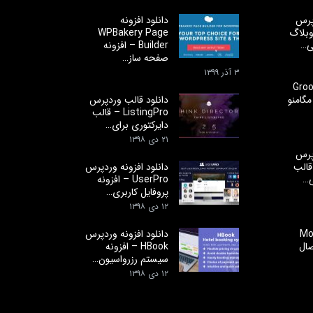
پرس
دانلود افزونه
ب وبلاگ
WPBakery Page
ی…
Builder – افزونه
صفحه ساز…
۳ آذر ۱۳۹۹
افزونه Groovy
ه مگامنو
دانلود قالب وردپرس
ListingPro – قالب
دایرکتوری برای…
۲۱ دی ۱۳۹۸
پرس
Dec – قالب
دانلود افزونه وردپرس
ی…
UserPro – افزونه
پروفایل کاربری…
۱۲ دی ۱۳۹۸
Mo
دانلود افزونه وردپرس
تصال
HBook – افزونه
سیستم رزرواسیون…
۱۲ دی ۱۳۹۸