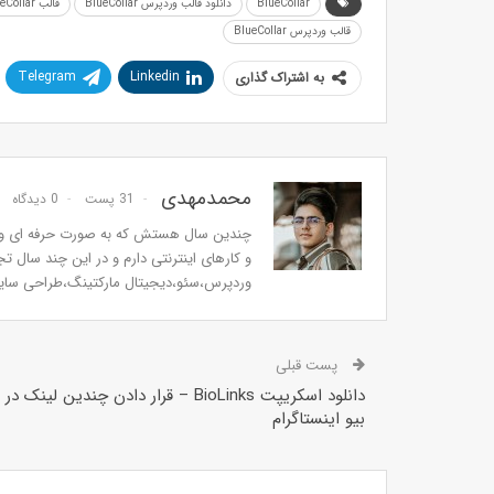
BlueCollar
دانلود قالب وردپرس BlueCollar
قالب BlueCollar
قالب وردپرس BlueCollar
Telegram
Linkedin
به اشتراک گذاری
محمدمهدی
31 پست
0 دیدگاه
چندین سال هستش که به صورت حرفه ای و ج
و کارهای اینترنتی دارم و در این چند سال 
وردپرس،سئو،دیجیتال مارکتینگ،طراحی سای
پست قبلی
دانلود اسکریپت BioLinks – قرار دادن چندین لینک در
بیو اینستاگرام