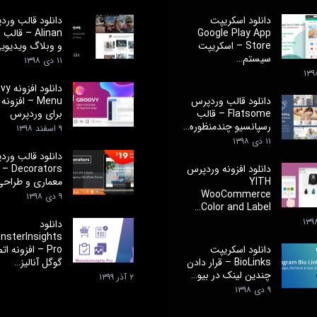
دانلود اسکریپت
دانلود قالب ورد
Google Play App
Alinan – قال
Store – اسکریپت
و وبلاگ ویدیوی
سیستم…
۱۱ دی ۱۳۹۸
دانلود 
دانلود قالب وردپرس
Menu – افزون
Flatsome – قالب
برای وردپرس
رسپانسیو چندمنظوره…
۹ اسفند ۱۳۹۸
۱۱ دی ۱۳۹۸
دانلود قالب ورد
دانلود افزونه وردپرس
orators
YITH
معماری و طراح
WooCommerce
۹ دی ۱۳۹۸
Color and Label…
دانلود
nsterInsights
دانلود اسکریپت
Pro – افزونه ا
BioLinks – قرار دادن
گوگل آنالیز…
چندین لینک در بیو…
۲ آذر ۱۳۹۹
۹ دی ۱۳۹۸