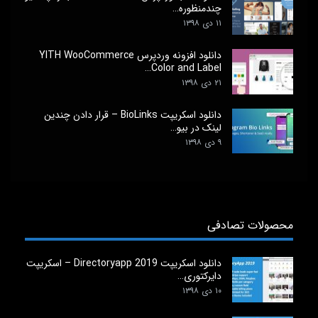
چندمنظوره…
۱۱ دی ۱۳۹۸
دانلود افزونه وردپرس YITH WooCommerce
Color and Label…
۲۱ دی ۱۳۹۸
دانلود اسکریپت BioLinks – قرار دادن چندین
لینک در بیو…
۹ دی ۱۳۹۸
محصولات تصادفی
دانلود اسکریپت Directoryapp 2019 – اسکریپت
دایرکتوری…
۱۰ دی ۱۳۹۸