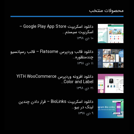
محصولات منتخب
دانلود اسکریپت Google Play App Store –
اسکریپت سیستم…
۱۰ دی ۱۳۹۸
دانلود قالب وردپرس Flatsome – قالب رسپانسیو
چندمنظوره…
۱۱ دی ۱۳۹۸
دانلود افزونه وردپرس YITH WooCommerce
Color and Label…
۲۱ دی ۱۳۹۸
دانلود اسکریپت BioLinks – قرار دادن چندین
لینک در بیو…
۹ دی ۱۳۹۸