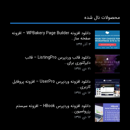
محصولات نال شده
دانلود افزونه WPBakery Page Builder – افزونه
صفحه ساز…
۳ آذر ۱۳۹۹
دانلود قالب وردپرس ListingPro – قالب
دایرکتوری برای…
۲۱ دی ۱۳۹۸
دانلود افزونه وردپرس UserPro – افزونه پروفایل
کاربری…
۱۲ دی ۱۳۹۸
دانلود افزونه وردپرس HBook – افزونه سیستم
رزرواسیون…
۱۲ دی ۱۳۹۸