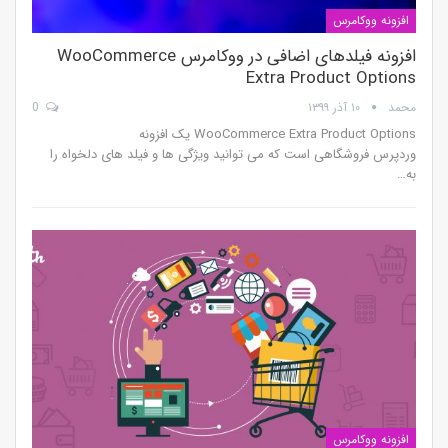
افزونه ووکامرس
افزونه فیلدهای اضافی در ووکامرس WooCommerce
Extra Product Options
محمد
۱۰ آذر ۱۳۹۹
0
WooCommerce Extra Product Options یک افزونه
وردپرس فروشگاهی است که می توانید ویژگی ها و فیلد های دلخواه را
به…
افزونه ووکامرس