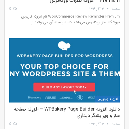
Premium – افزونه نظرات ووکامرس
محمد
۳ آذر ۱۳۹۹
0
WooCommerce Review Reminder Premium نام افزونه کاربردی
فروشگاه ساز ووکامرس می‌باشد که به وسیله آن می‌توانید از…
افزونه وردپرس
دانلود افزونه WPBakery Page Builder – افزونه صفحه
ساز و ویرایشگر دیداری
محمد
۳ آذر ۱۳۹۹
0