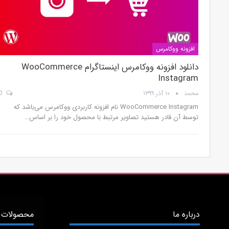
افزونه ووکامرس
دانلود افزونه ووکامرس اینستاگرام WooCommerce
Instagram
محمد
۱۰ آذر ۱۳۹۹
0
WooCommerce Instagram نام افزونه کاربردی ووکامرس می‌باشد که
توسط آن قادر هستید تصاویر مرتبط با محصول خود را بر اساس…
درباره ما
محصولات 