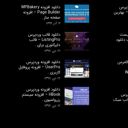
ردپرس
دانلود افزونه WPBakery
Notificatio – بهترین
Page Builder – افزونه
صفحه ساز…
۳ آذر ۱۳۹۹
یست
دانلود قالب وردپرس
دانلود
ListingPro – قالب
دایرکتوری برای…
۲۱ دی ۱۳۹۸
وکامرس
دانلود افزونه وردپرس
UserPro – افزونه پروفایل
W
کاربری…
۱۲ دی ۱۳۹۸
دانلود افزونه وردپرس
پرس
HBook – افزونه سیستم
Au – قالب سبک
رزرواسیون…
۱۲ دی ۱۳۹۸