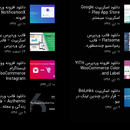
دانلود اسکریپت Google
دانلود افزونه و
Play App Store –
nX
اسکریپت سیستم…
افزونه…
۱۰ دی ۱۳۹۸
۱۰ دی ۱۳۹۸
دانلود قالب وردپرس
قالب وردپرس ب
Flatsome – قالب
اسکریپت – قالب 
رسپانسیو چندمنظوره…
برای وردپرس
۱۱ دی ۱۳۹۸
۲۴ اسفند ۱۳۹۸
دانلود افزونه وردپرس YITH
دانلود افزونه و
WooCommerce Color
اینستاگرام
ooCommerce
and Label…
Instagram
۲۱ دی ۱۳۹۸
۱۰ آذر ۱۳۹۹
دانلود اسکریپت BioLinks
– قرار دادن چندین لینک در
دانلود قالب ورد
بیو…
thentic
زندگی و مجله…
۹ دی ۱۳۹۸
۹ دی ۱۳۹۸