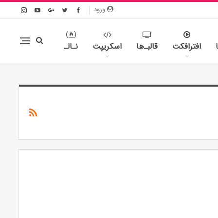
ورود
افترافکت
قالبـ‌ها
اسکریپت
نـالـ