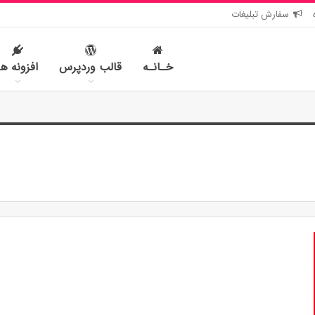
سفارش تبلیغات
خـانـه
قالب وردپرس
افزونه ها