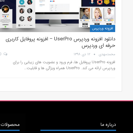
افزونه وردپرس
دانلود افزونه وردپرس UserPro – افزونه پروفایل کاربری
حرفه ای وردپرس
محمدمهدی
۱۲ دی ۱۳۹۸
0
افزونه UserPro پروفایل ها، فرم ورود و عضویت های زیبایی را برای
وردپرس ارائه می کند. UserPro همراه ویژگی ها و قابلیت…
درباره ما
محصولات 