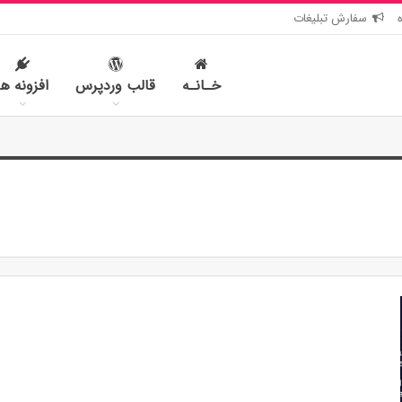
سفارش تبلیغات
خـانـه
قالب وردپرس
افزونه ها