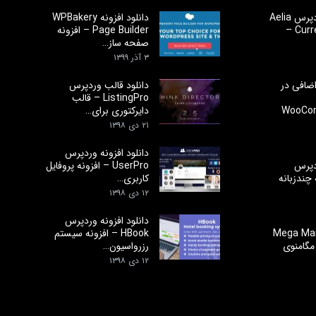
دانلود افزونه وردپرس Aelia
دانلود افزونه WPBakery
Currency Switcher –
Page Builder – افزونه
صفحه ساز…
۳ آذر ۱۳۹۹
اضافی در
دانلود قالب وردپرس
ListingPro – قالب
WooCom
دایرکتوری برای…
۲۱ دی ۱۳۹۸
دانلود افزونه وردپرس
ردپرس
UserPro – افزونه پروفایل
نه چندزبانه
کاربری…
۱۲ دی ۱۳۹۸
دانلود افزونه وردپرس
ود افرزونه Mega Main
HBook – افزونه سیستم
ه مگامنوی
رزرواسیون…
۱۲ دی ۱۳۹۸