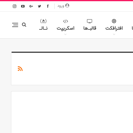
ورود
افترافکت
قالبـ‌ها
اسکریپت
نـالـ