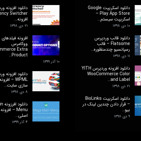
دانلود اسکریپت Google
Play App Store –
اسکریپت سیستم…
افزونه…
۱۰ دی ۱۳۹۸
۲۱ دی ۱۳۹۸
دانلود قالب وردپرس
افزونه فیلدهای 
Flatsome – قالب
ووکامرس
رسپانسیو چندمنظوره…
merce Extra
Product…
۱۱ دی ۱۳۹۸
۱۰ آذر ۱۳۹۹
دانلود افزونه وردپرس YITH
WooCommerce Color
دانلود افزونه و
and Label…
WPML – افزو
سازی سایت…
۲۱ دی ۱۳۹۸
۸ دی ۱۳۹۸
دانلود اسکریپت BioLinks
– قرار دادن چندین لینک در
دانل
بیو…
Menu – افزون
اصلی…
۹ دی ۱۳۹۸
۴ آذر ۱۳۹۹