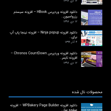
۱۲ دی ۱۳۹۸
دانلود افزونه وردپرس HBook – افزونه سیستم
رزرواسیون…
۱۲ دی ۱۳۹۸
دانلود افزونه Ninja popup – افزونه نینجا پاپ آپ
برای…
۴ آذر ۱۳۹۹
دانلود افزونه وردپرس Chronos CountDown –
افزونه تایمر…
۱۲ دی ۱۳۹۸
محصولات نال شده
دانلود افزونه WPBakery Page Builder – افزونه
صفحه ساز…