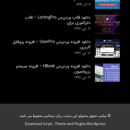
۳ آذر ۱۳۹۹
دانلود قالب وردپرس ListingPro – قالب
دایرکتوری برای…
۲۱ دی ۱۳۹۸
دانلود افزونه وردپرس UserPro – افزونه پروفایل
کاربری…
۱۲ دی ۱۳۹۸
دانلود افزونه وردپرس HBook – افزونه سیستم
رزرواسیون…
۱۲ دی ۱۳۹۸
© تمامی حقوق محتوای این سایت برای نینجاتیم محفوظ می باشد
Download Script , Theme and Plugins Wordpress