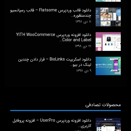
دانلود قالب وردپرس Flatsome – قالب رسپانسیو
چندمنظوره…
۱۱ دی ۱۳۹۸
دانلود افزونه وردپرس YITH WooCommerce
Color and Label…
۲۱ دی ۱۳۹۸
دانلود اسکریپت BioLinks – قرار دادن چندین
لینک در بیو…
۹ دی ۱۳۹۸
محصولات تصادفی
دانلود افزونه وردپرس UserPro – افزونه پروفایل
کاربری…