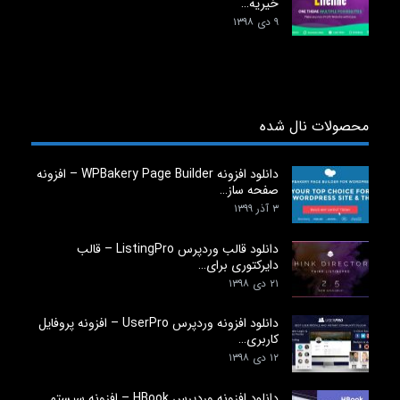
خیریه…
۹ دی ۱۳۹۸
محصولات نال شده
دانلود افزونه WPBakery Page Builder – افزونه
صفحه ساز…
۳ آذر ۱۳۹۹
دانلود قالب وردپرس ListingPro – قالب
دایرکتوری برای…
۲۱ دی ۱۳۹۸
دانلود افزونه وردپرس UserPro – افزونه پروفایل
کاربری…
۱۲ دی ۱۳۹۸
دانلود افزونه وردپرس HBook – افزونه سیستم