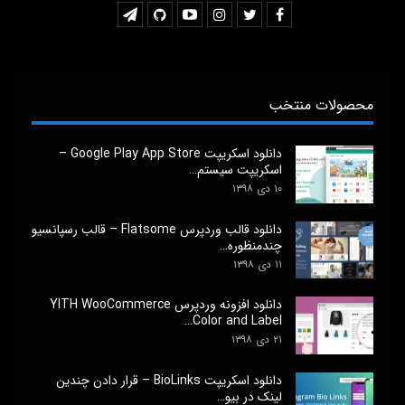
محصولات منتخب
دانلود اسکریپت Google Play App Store –
اسکریپت سیستم…
۱۰ دی ۱۳۹۸
دانلود قالب وردپرس Flatsome – قالب رسپانسیو
چندمنظوره…
۱۱ دی ۱۳۹۸
دانلود افزونه وردپرس YITH WooCommerce
Color and Label…
۲۱ دی ۱۳۹۸
دانلود اسکریپت BioLinks – قرار دادن چندین
لینک در بیو…